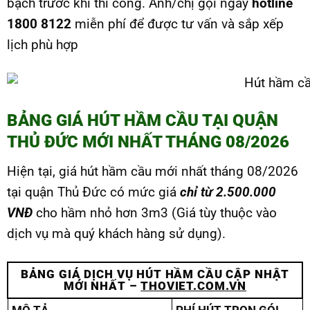
bạch trước khi thi công. Anh/chị gọi ngay
hotline
1800 8122
miễn phí để được tư vấn và sắp xếp
lịch phù hợp
BẢNG GIÁ HÚT HẦM CẦU TẠI QUẬN
THỦ ĐỨC MỚI NHẤT THÁNG 08/2026
Hiện tại, giá hút hầm cầu mới nhất tháng 08/2026
tại quận Thủ Đức có mức giá
chỉ từ 2.500.000
VNĐ
cho hầm nhỏ hơn 3m3 (Giá tùy thuộc vào
dịch vụ mà quý khách hàng sử dụng).
BẢNG GIÁ DỊCH VỤ HÚT HẦM CẦU CẬP NHẬT
MỚI NHẤT –
THOVIET.COM.VN
MÔ TẢ
PHÍ HÚT TRỌN GÓI