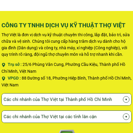
CÔNG TY TNHH DỊCH VỤ KỸ THUẬT THỢ VIỆT
Thợ Việt là đơn vị dịch vụ kỹ thuật chuyên thi công, lắp đặt, bảo trì, sửa
chữa và vệ sinh. Chúng tôi cung cấp hàng trăm dịch vụ dành cho hộ
gia đình (Dân dụng) và công ty, nhà máy, xí nghiệp (Công nghiệp), với
quy trình rõ ràng, đội ngũ thợ chuyên môn và hỗ trợ nhanh khi cần.
Trụ sở :
25/6 Phùng Văn Cung, Phường Cầu Kiệu, Thành phố Hồ
Chí Minh, Việt Nam
VPGD :
88 Đường số 18, Phường Hiệp Bình, Thành phố Hồ Chí Minh,
Việt Nam
Các chi nhánh của Thợ Việt tại Thành phố Hồ Chí Minh
▾
Các chi nhánh của Thợ Việt tại các tỉnh lân cận
▾