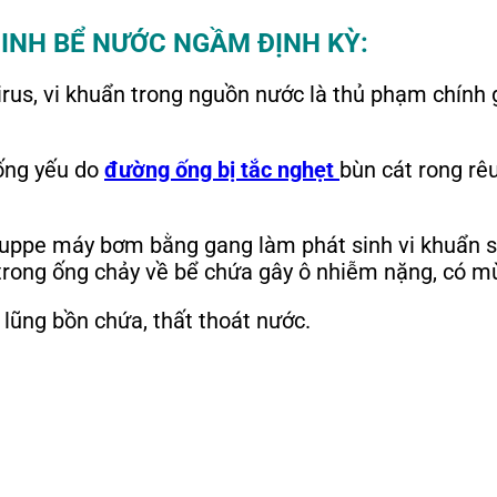
SINH BỂ NƯỚC NGẦM ĐỊNH KỲ:
irus, vi khuẩn trong nguồn nước là thủ phạm chính
ống yếu do
đường ống bị tắc nghẹt
bùn cát rong rêu
 luppe máy bơm bằng gang làm phát sinh vi khuẩn s
rong ống chảy về bể chứa gây ô nhiễm nặng, có mùi
y lũng bồn chứa, thất thoát nước.