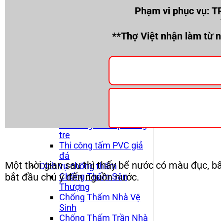
Bằng
Thi Công Sửa Đá Hoa
Phạm vi phục vụ: TP
Cương
Thi Công Lan Can Lục
**Thợ Việt nhận làm từ 
Bình
Thi Công Sân Pickleball
Sửa Chữa Nhà Vệ Sinh
Sửa Máng Xối
Sửa Mái Tôn
Thay Mái Tôn
Thi công tấm ốp Nano
Thi công nhựa giả gỗ
Thi công tấm ốp thang
tre
Thi công tấm PVC giả
đá
Một thời gian sau thì thấy bể nước có màu đục, b
Dịch vụ chống thấm
bắt đầu chú ý đến nguồn nước.
Chống Thấm Sân
Thượng
Chống Thấm Nhà Vệ
Sinh
Chống Thấm Trần Nhà