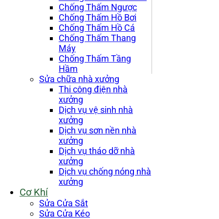
Chống Thấm Ngược
Chống Thấm Hồ Bơi
Chống Thấm Hồ Cá
Chống Thấm Thang
Máy
Chống Thấm Tầng
Hầm
Sửa chữa nhà xưởng
Thi công điện nhà
xưởng
Dịch vụ vệ sinh nhà
xưởng
Dịch vụ sơn nền nhà
xưởng
Dịch vụ tháo dỡ nhà
xưởng
Dịch vụ chống nóng nhà
xưởng
Cơ Khí
Sửa Cửa Sắt
Sửa Cửa Kéo