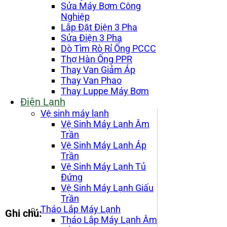
Sửa Máy Bơm Công
Nghiệp
Lắp Đặt Điện 3 Pha
Sửa Điện 3 Pha
Dò Tìm Rò Rỉ Ống PCCC
Thợ Hàn Ống PPR
Thay Van Giảm Áp
Thay Van Phao
Thay Luppe Máy Bơm
Điện Lạnh
Vệ sinh máy lạnh
Vệ Sinh Máy Lạnh Âm
Trần
Vệ Sinh Máy Lạnh Áp
Trần
Vệ Sinh Máy Lạnh Tủ
Đứng
Vệ Sinh Máy Lạnh Giấu
Trần
Tháo Lắp Máy Lạnh
Ghi chú:
Tháo Lắp Máy Lạnh Âm