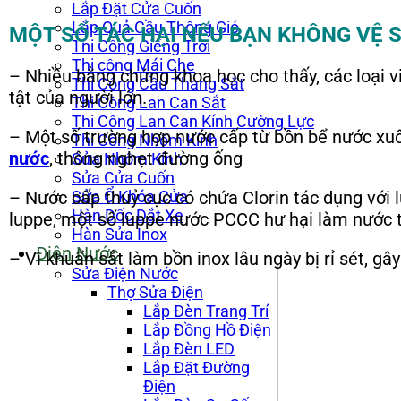
Lắp Đặt Cửa Cuốn
Lắp Quả Cầu Thông Gió
MỘT SỐ TÁC HẠI NẾU BẠN KHÔNG VỆ 
Thi Công Giếng Trời
Thi công Mái Che
– Nhiều bằng chứng khoa học cho thấy, các loại v
Thi Công Cầu Thang Sắt
tật của người lớn.
Thi Công Lan Can Sắt
Thi Công Lan Can Kính Cường Lực
– Một số trường hợp nước cấp từ bồn bể nước xu
Thi Công Nhôm Kính
nước
, thông nghẹt đường ống
Sửa Nhôm Kính
Sửa Cửa Cuốn
Sửa Ổ Khóa Cửa
– Nước cấp thuỷ cục có chứa Clorin tác dụng với
Hàn Dốc Dắt Xe
luppe, một số luppe nước PCCC hư hại làm nước t
Hàn Sửa Inox
Điện Nước
– Vi khuẩn sắt làm bồn inox lâu ngày bị rỉ sét, gâ
Sửa Điện Nước
Thợ Sửa Điện
Lắp Đèn Trang Trí
Lắp Đồng Hồ Điện
Lắp Đèn LED
Lắp Đặt Đường
Điện