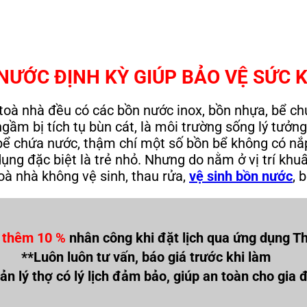
 NƯỚC ĐỊNH KỲ GIÚP BẢO VỆ SỨC 
 toà nhà đều có các bồn nước inox, bồn nhựa, bể ch
ầm bị tích tụ bùn cát, là môi trường sống lý tưởng
ể chứa nước, thậm chí một số bồn bể không có nắp
g đặc biệt là trẻ nhỏ. Nhưng do nằm ở vị trí khuất
oà nhà không vệ sinh, thau rửa,
vệ sinh bồn nước
, 
 thêm 10 %
nhân công khi đặt lịch qua ứng dụng Th
**Luôn luôn tư vấn, báo giá trước khi làm
ản lý thợ có lý lịch đảm bảo, giúp an toàn cho gia 