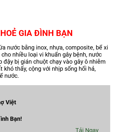
KHOẺ GIA ĐÌNH BẠN
ứa nước bằng inox, nhựa, composite, bể xi
 cho nhiều loại vi khuẩn gây bệnh, nước
 đậy bị gián chuột chạy vào gây ô nhiễm
 khó thấy, cộng với nhịp sống hối hả,
bể nước.
ợ Việt
đình Bạn!
Tải Ngay