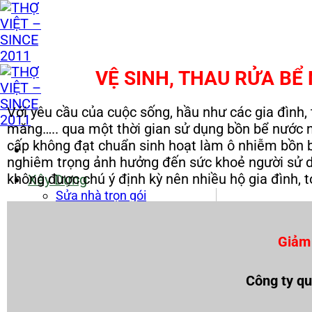
Skip
to
content
VỆ SINH, THAU RỬA BỂ
Với yêu cầu của cuộc sống, hầu như các gia đình,
măng….. qua một thời gian sử dụng bồn bể nước ng
cấp không đạt chuẩn sinh hoạt làm ô nhiễm bồn b
nghiêm trọng ảnh hưởng đến sức khoẻ người sử dụn
không được chú ý định kỳ nên nhiều hộ gia đình, t
Xây Dựng
Sửa nhà trọn gói
Sơn Nhà Trọn Gói
Thi Công Tường/Trần
Thạch Cao
Giảm
Thi Công Vách Panel
Thi Công Vách Tổ Ong
Công ty qu
Thi Công Nhà Tiền Chế
Tháo Dỡ Hoàn Trả Mặt