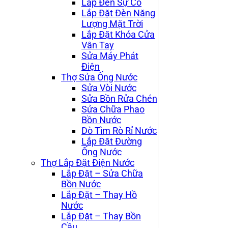
Lắp Đèn Sự Cố
Lắp Đặt Đèn Năng
Lượng Mặt Trời
Lắp Đặt Khóa Cửa
Vân Tay
Sửa Máy Phát
Điện
Thợ Sửa Ống Nước
Sửa Vòi Nước
Sửa Bồn Rửa Chén
Sửa Chữa Phao
Bồn Nước
Dò Tìm Rò Rỉ Nước
Lắp Đặt Đường
Ống Nước
Thợ Lắp Đặt Điện Nước
Lắp Đặt – Sửa Chữa
Bồn Nước
Lắp Đặt – Thay Hồ
Nước
Lắp Đặt – Thay Bồn
Cầu