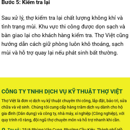
Bước 5: Kiểm tra lại
Sau xử lý, thợ kiểm tra lại chất lượng không khí và
tình trạng mùi. Khu vực thi công được dọn sạch và
bàn giao lại cho khách hàng kiểm tra. Thợ Việt cũng
hướng dẫn cách giữ phòng luôn khô thoáng, sạch
mùi và hỗ trợ quay lại nếu phát sinh bất thường.
CÔNG TY TNHH DỊCH VỤ KỸ THUẬT THỢ VIỆT
Thợ Việt là đơn vị dịch vụ kỹ thuật chuyên thi công, lắp đặt, bảo trì, sửa
chữa và vệ sinh. Chúng tôi cung cấp hàng trăm dịch vụ dành cho hộ
gia đình (Dân dụng) và công ty, nhà máy, xí nghiệp (Công nghiệp), với
quy trình rõ ràng, đội ngũ thợ chuyên môn và hỗ trợ nhanh khi cần.
Trụ sở :
25/6 Phùng Văn Cung, Phường Cầu Kiệu, Thành phố Hồ