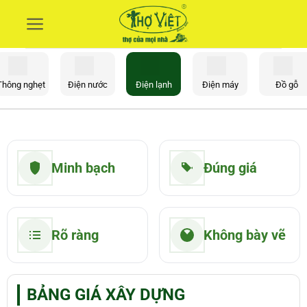
Skip
to
content
Thông nghẹt
Điện nước
Điện lạnh
Điện máy
Đồ gỗ
Minh bạch
Đúng giá
Rõ ràng
Không bày vẽ
BẢNG GIÁ XÂY DỰNG