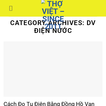
Skip
to
content
CATEGORY ARCHIVES:
DV
ĐIỆN NƯỚC
Cách Đo Tụ Điện Bằng Đồng Hồ Vạn