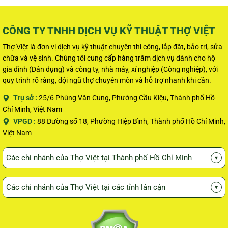
CÔNG TY TNHH DỊCH VỤ KỸ THUẬT THỢ VIỆT
Thợ Việt là đơn vị dịch vụ kỹ thuật chuyên thi công, lắp đặt, bảo trì, sửa
chữa và vệ sinh. Chúng tôi cung cấp hàng trăm dịch vụ dành cho hộ
gia đình (Dân dụng) và công ty, nhà máy, xí nghiệp (Công nghiệp), với
quy trình rõ ràng, đội ngũ thợ chuyên môn và hỗ trợ nhanh khi cần.
Trụ sở :
25/6 Phùng Văn Cung, Phường Cầu Kiệu, Thành phố Hồ
Chí Minh, Việt Nam
VPGD :
88 Đường số 18, Phường Hiệp Bình, Thành phố Hồ Chí Minh,
Việt Nam
Các chi nhánh của Thợ Việt tại Thành phố Hồ Chí Minh
▾
Các chi nhánh của Thợ Việt tại các tỉnh lân cận
▾