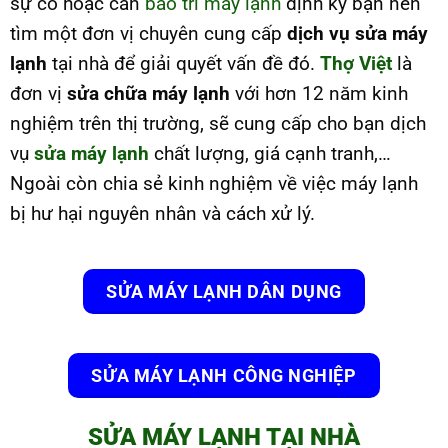
sự cố hoặc cần
bảo trì máy lạnh
định kỳ bạn nên
tìm một đơn vị chuyên cung cấp
dịch vụ sửa máy
lạnh
tại nhà để giải quyết vấn đề đó.
Thợ Việt
là
đơn vị
sửa chữa máy lạnh
với hơn 12 năm kinh
nghiệm trên thị trường, sẽ cung cấp cho bạn dịch
vụ
sửa máy lạnh
chất lượng, giá cạnh tranh,…
Ngoài còn chia sẻ kinh nghiệm về việc máy lạnh
bị hư hại nguyên nhân và cách xử lý.
SỬA MÁY LẠNH DÂN DỤNG
SỬA MÁY LẠNH CÔNG NGHIỆP
SỬA MÁY LẠNH TẠI NHÀ