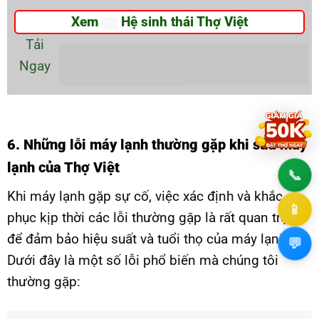
Xem
Hệ sinh thái Thợ Việt
Tải
Ngay
6. Những lỗi máy lạnh thường gặp khi sửa máy
lạnh của Thợ Việt
📞
1800
Khi máy lạnh gặp sự cố, việc xác định và khắc
📱
0915
phục kịp thời các lỗi thường gặp là rất quan trọng
để đảm bảo hiệu suất và tuổi thọ của máy lạnh.
💬
Chat
Dưới đây là một số lỗi phổ biến mà chúng tôi
thường gặp: