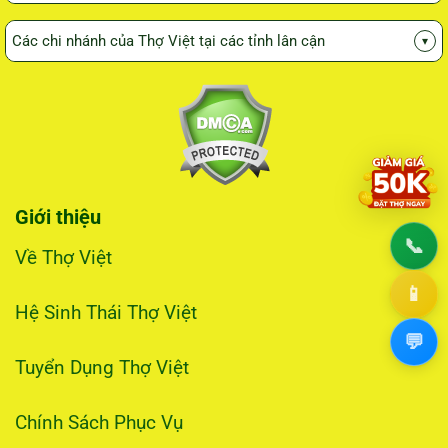
Các chi nhánh của Thợ Việt tại các tỉnh lân cận
▾
Giới thiệu
📞
1800
Về Thợ Việt
📱
0915
Hệ Sinh Thái Thợ Việt
💬
Chat
Tuyển Dụng Thợ Việt
Chính Sách Phục Vụ