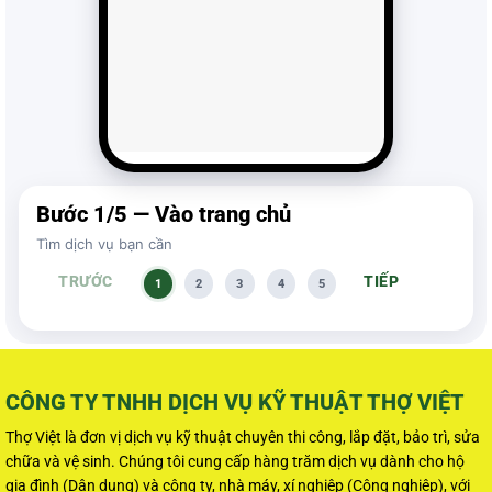
Bước
1
/
5
—
Vào trang chủ
Tìm dịch vụ bạn cần
TRƯỚC
TIẾP
1
2
3
4
5
CÔNG TY TNHH DỊCH VỤ KỸ THUẬT THỢ VIỆT
Thợ Việt là đơn vị dịch vụ kỹ thuật chuyên thi công, lắp đặt, bảo trì, sửa
chữa và vệ sinh. Chúng tôi cung cấp hàng trăm dịch vụ dành cho hộ
gia đình (Dân dụng) và công ty, nhà máy, xí nghiệp (Công nghiệp), với