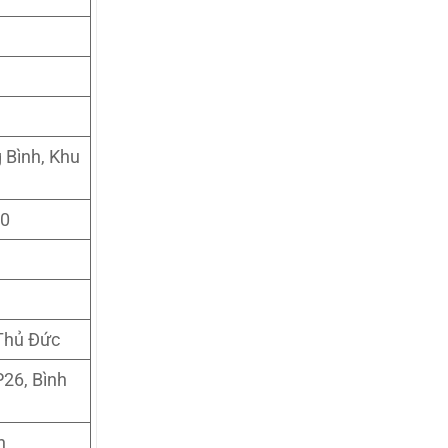
 Bình, Khu
10
 Thủ Đức
P26, Bình
n