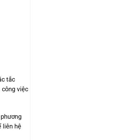
ặc tắc
, công việc
n phương
 liên hệ