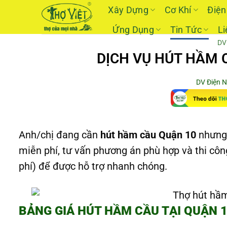
Skip
Xây Dựng
Cơ Khí
Điện
to
Ứng Dụng
Tin Tức
Li
content
DV
DỊCH VỤ HÚT HẦM C
DV Điện 
Anh/chị đang cần
hút hầm cầu Quận 10
nhưng 
miễn phí, tư vấn phương án phù hợp và thi côn
phí) để được hỗ trợ nhanh chóng.
BẢNG GIÁ HÚT HẦM CẦU TẠI QUẬN 