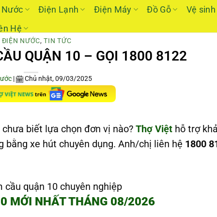
 Nước
Điện Lạnh
Điện Máy
Đồ Gỗ
Vệ sinh
ên Hệ
 ĐIỆN NƯỚC
,
TIN TỨC
ẦU QUẬN 10 – GỌI 1800 8122
Nước
|
Chủ nhật, 09/03/2025
chưa biết lựa chọn đơn vị nào?
Thợ Việt
hỗ trợ khả
g bằng xe hút chuyên dụng. Anh/chị liên hệ
1800 8
10 MỚI NHẤT THÁNG 08/2026