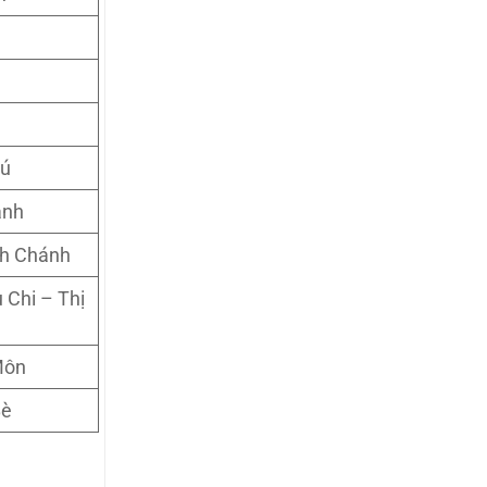
hú
ánh
nh Chánh
 Chi – Thị
Môn
Bè