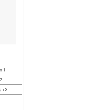
n 1
 2
ận 3