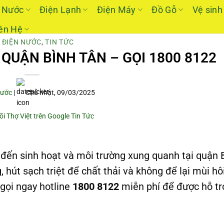
 Nước
Điện Lạnh
Điện Máy
Đồ Gỗ
Vệ sinh
ên Hệ
 ĐIỆN NƯỚC
,
TIN TỨC
QUẬN BÌNH TÂN – GỌI 1800 8122
Nước
|
Chủ nhật, 09/03/2025
 đến sinh hoạt và môi trường xung quanh tại quận 
, hút sạch triệt để chất thải và không để lại mùi hôi
 gọi ngay hotline
1800 8122
miễn phí để được hỗ t