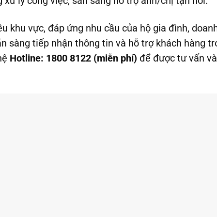
 xử lý công việc, sẵn sàng hỗ trợ anh/chị tận nơi.
ều khu vực, đáp ứng nhu cầu của hộ gia đình, doan
ẵn sàng tiếp nhận thông tin và hỗ trợ khách hàng t
 hệ
Hotline: 1800 8122 (miễn phí)
để được tư vấn và 