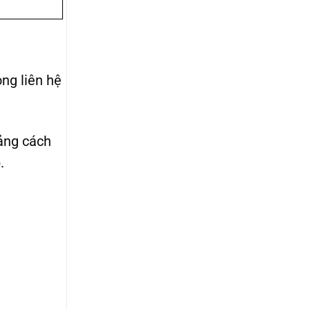
òng liên hệ
ảng cách
.