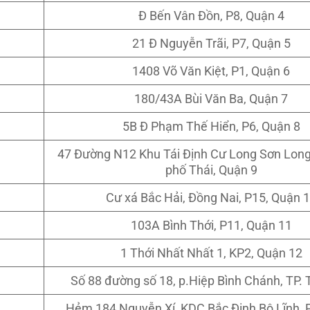
Đ Bến Vân Đồn, P8, Quận 4
21 Đ Nguyễn Trãi, P7, Quận 5
1408 Võ Văn Kiệt, P1, Quận 6
180/43A Bùi Văn Ba, Quận 7
5B Đ Phạm Thế Hiển, P6, Quận 8
47 Đường N12 Khu Tái Định Cư Long Sơn Long
phố Thái, Quận 9
Cư xá Bắc Hải, Đồng Nai, P15, Quận 
103A Bình Thới, P11, Quận 11
1 Thới Nhất Nhất 1, KP2, Quận 12
Số 88 đường số 18, p.Hiệp Bình Chánh, TP.
Hẻm 184 Nguyễn Xí, KDC Bắc Đinh Bộ Lĩnh, 