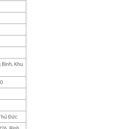
 Bình, Khu
10
 Thủ Đức
P26, Bình