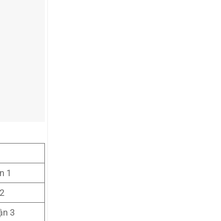
n 1
 2
ận 3