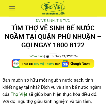
Skip
to
content
DV VỆ SINH
,
TIN TỨC
TÌM THỢ VỆ SINH BỂ NƯỚC
NGẦM TẠI QUẬN PHÚ NHUẬN –
GỌI NGAY 1800 8122
DV Vệ Sinh
|
Thứ bảy, 21/12/2024
Bạn muốn sở hữu một nguồn nước sạch, tinh
khiết ngay tại nhà? Dịch vụ vệ sinh bể nước ngầm
của
Thợ Việt
sẽ giúp bạn hiện thực hóa điều đó.
Với đội ngũ thợ giàu kinh nghiệm và tận tâm,