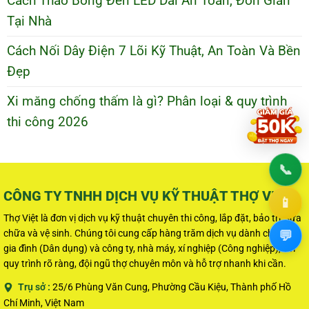
Cách Tháo Bóng Đèn LED Dài An Toàn, Đơn Giản
Tại Nhà
Cách Nối Dây Điện 7 Lõi Kỹ Thuật, An Toàn Và Bền
Đẹp
Xi măng chống thấm là gì? Phân loại & quy trình
thi công 2026
📞
1800
CÔNG TY TNHH DỊCH VỤ KỸ THUẬT THỢ VIỆT
📱
0915
Thợ Việt là đơn vị dịch vụ kỹ thuật chuyên thi công, lắp đặt, bảo trì, sửa
💬
chữa và vệ sinh. Chúng tôi cung cấp hàng trăm dịch vụ dành cho hộ
Chat
gia đình (Dân dụng) và công ty, nhà máy, xí nghiệp (Công nghiệp), với
quy trình rõ ràng, đội ngũ thợ chuyên môn và hỗ trợ nhanh khi cần.
Trụ sở :
25/6 Phùng Văn Cung, Phường Cầu Kiệu, Thành phố Hồ
Chí Minh, Việt Nam