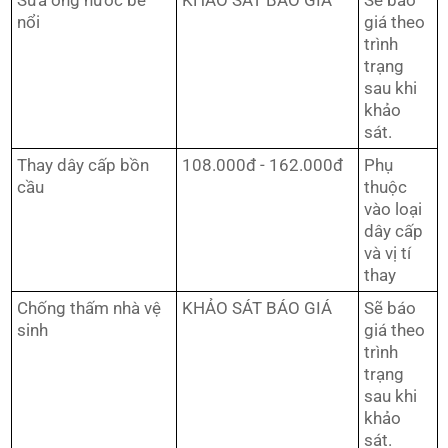
Sửa ống nước bể
KHẢO SÁT BÁO GIÁ
Sẽ báo
nổi
giá theo
trình
trạng
sau khi
khảo
sát.
Thay dây cấp bồn
108.000đ - 162.000đ
Phụ
cầu
thuộc
vào loại
dây cấp
và vị tí
thay
Chống thấm nhà vệ
KHẢO SÁT BÁO GIÁ
Sẽ báo
sinh
giá theo
trình
trạng
sau khi
khảo
sát.