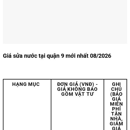
Giá sửa nước tại quận 9 mới nhất 08/2026
HẠNG MỤC
ĐƠN GIÁ (VNĐ) -
GHI
GIÁ KHÔNG BAO
CHÚ
GỒM VẬT TƯ
(BÁO
GIÁ
MIỄN
PHÍ
TẬN
NHÀ,
GIẢM
GIÁ