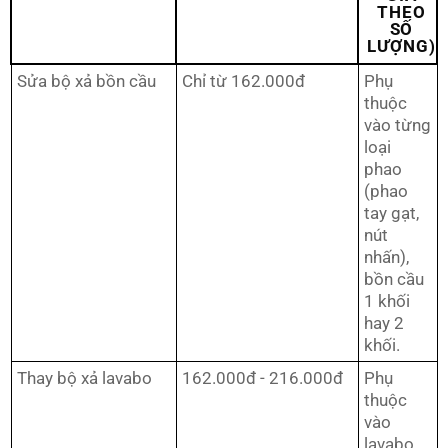
THEO
SỐ
LƯỢNG)
Sửa bộ xả bồn cầu
Chỉ từ 162.000đ
Phụ
thuộc
vào từng
loại
phao
(phao
tay gạt,
nút
nhấn),
bồn cầu
1 khối
hay 2
khối.
Thay bộ xả lavabo
162.000đ - 216.000đ
Phụ
thuộc
vào
lavabo