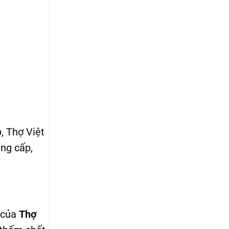
, Thợ Việt
ung cấp,
 của
Thợ