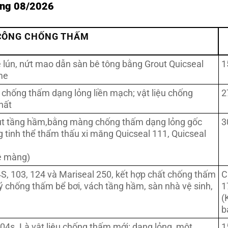
áng 08/2026
CÔNG CHỐNG THẤM
e lún, nứt mao dẫn sàn bê tông bằng Grout Quicseal
1
ime
chống thấm dạng lỏng liền mạch; vật liệu chống
2
hất
sụt tầng hầm,bằng màng chống thấm dạng lỏng gốc
3
 tinh thể thẩm thấu xi măng Quicseal 111, Quicseal
vệ màng)
S, 103, 124 và Mariseal 250, kết hợp chất chống thấm
C
lý chống thấm bể bơi, vách tầng hầm, sàn nhà vệ sinh,
1
(
b
4s. Là vật liệu chống thấm mới: dạng lỏng, một
1