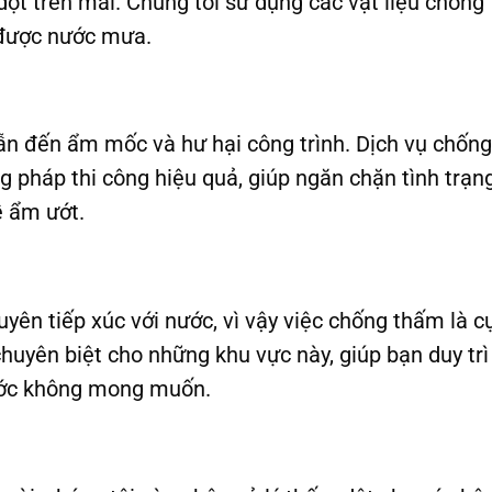
 dột trên mái. Chúng tôi sử dụng các vật liệu chốn
 được nước mưa.
ẫn đến ẩm mốc và hư hại công trình. Dịch vụ chốn
 pháp thi công hiệu quả, giúp ngăn chặn tình trạ
ề ẩm ướt.
yên tiếp xúc với nước, vì vậy việc chống thấm là c
uyên biệt cho những khu vực này, giúp bạn duy trì
 nước không mong muốn.