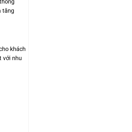
 thống
à tăng
 cho khách
t với nhu