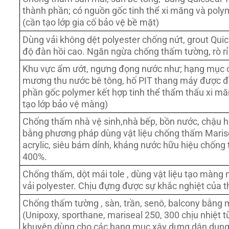
thành phần; có nguồn gốc tinh thể xi măng và polym
(cần tạo lớp gia cố bảo vệ bề mặt)
Dùng vải không dệt polyester chống nứt, grout Qui
độ đàn hồi cao. Ngăn ngừa chống thấm tường, rò rỉ
Khu vực ẩm ướt, ngưng đọng nước như; hạng mục c
mương thu nước bê tông, hố PIT thang máy được đề
phần gốc polymer kết hợp tinh thể thẩm thấu xi mă
tạo lớp bảo vệ màng)
Chống thấm nhà vệ sinh,nhà bếp, bồn nước, chậu ho
bằng phương pháp dùng vật liệu chống thấm Marise
acrylic, siêu bám dính, kháng nước hữu hiệu chống
400%.
Chống thấm, dột mái tole , dùng vật liệu tạo màn
vải polyester. Chịu đựng được sự khắc nghiệt của thờ
Chống thấm tường , sàn, trần, senô, balcony bằng
(Unipoxy, sporthane, mariseal 250, 300 chịu nhiệt 
khuyên dùng cho các hạng mục xây dựng dân dụng