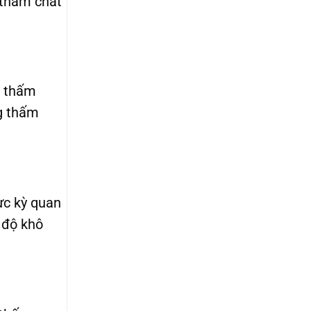
g thấm chất
g thấm
ng thấm
ực kỳ quan
 độ khô