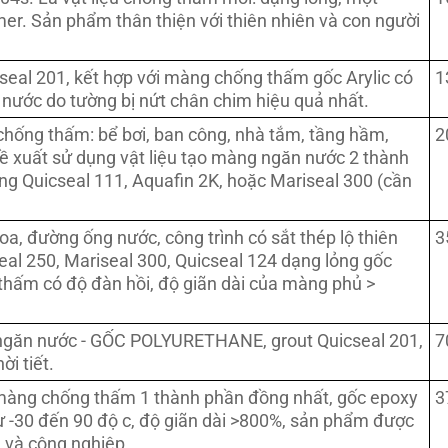
er. Sản phẩm thân thiện với thiên nhiên và con người
cseal 201, kết hợp với màng chống thấm gốc Arylic có
1
 nước do tường bị nứt chân chim hiệu quả nhất.
hống thấm: bể bơi, ban công, nhà tắm, tầng hầm,
2
 xuất sử dụng vật liệu tạo màng ngăn nước 2 thành
ng Quicseal 111, Aquafin 2K, hoặc Mariseal 300 (cần
a, đường ống nước, công trình có sắt thép lộ thiên
3
al 250, Mariseal 300, Quicseal 124 dạng lỏng gốc
 thấm có độ đàn hồi, độ giãn dài của màng phủ >
g ngăn nước - GỐC POLYURETHANE, grout Quicseal 201,
7
i tiết.
 màng chống thấm 1 thành phần đồng nhất, gốc epoxy
3
từ -30 đến 90 độ c, độ giãn dài >800%, sản phẩm được
 và công nghiệp.