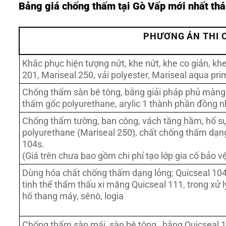
Bảng giá chống thấm tại Gò Vấp mới nhất th
PHƯƠNG ÁN THI 
Khắc phục hiện tượng nứt, khe nứt, khe co giản, kh
201, Mariseal 250, vải polyester, Mariseal aqua pr
Chống thấm sàn bê tông, bằng giải pháp phủ màng 
thấm gốc polyurethane, arylic 1 thành phần đồng n
Chống thấm tường, ban công, vách tầng hầm, hố 
polyurethane (Mariseal 250), chất chống thấm dạng
104s.
(Giá trên chưa bao gồm chi phí tạo lớp gia cố bảo 
Dùng hóa chất chống thấm dạng lỏng; Quicseal 104
tinh thể thẩm thấu xi măng Quicseal 111, trong xử 
hố thang máy, sênô, logia
Chống thấm sàn mái, sàn bê tông, bằng Quicseal 10