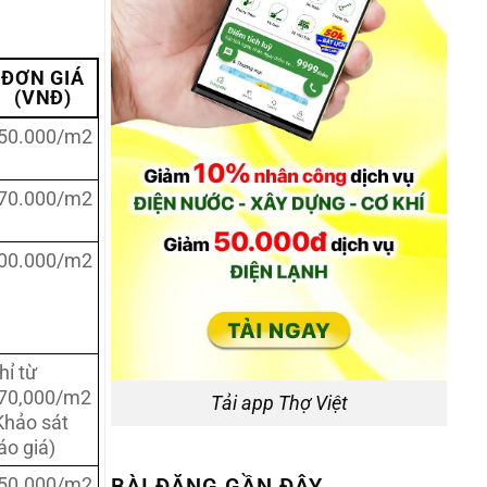
ĐƠN GIÁ
(VNĐ)
50.000/m2
70.000/m2
00.000/m2
hỉ từ
70,000/m2
Tải app Thợ Việt
Khảo sát
áo giá)
50.000/m2
BÀI ĐĂNG GẦN ĐÂY