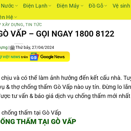
 Nước
Điện Lạnh
Điện Máy
Đồ Gỗ
Vệ sinh
ên Hệ
V XÂY DỰNG
,
TIN TỨC
Ò VẤP – GỌI NGAY 1800 8122
Dựng
|
Thứ bảy, 27/04/2024
 chịu và có thể làm ảnh hưởng đến kết cấu nhà. Tuy
vụ & thợ chống thấm Gò Vấp nào uy tín. Đừng lo lắn
 được tư vấn & báo giá dịch vụ chống thấm mới nhất
HỐNG THẤM TẠI GÒ VẤP