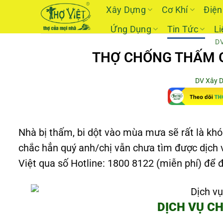
Skip
Xây Dựng
Cơ Khí
Điện
to
Ứng Dụng
Tin Tức
Li
content
D
THỢ CHỐNG THẤM G
DV Xây 
Nhà bị thấm, bi dột vào mùa mưa sẽ rất là khó
chắc hẳn quý anh/chị vẫn chưa tìm được dịch 
Việt qua số Hotline: 1800 8122 (miễn phí) để
DỊCH VỤ C